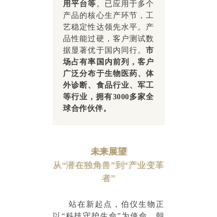
用平台等
。已应用于多个
产品的核心生产环节，工
艺稳定性达领先水平。产
品性能过硬，客户测试数
据显著优于国内同行。
市
场占有率国内前列，客户
广泛分布于生物医药、体
外诊断、食品行业、军工
等行业，拥有3000多家全
球合作伙伴。
未来展望
从“潜在独角兽”到“产业变革
者”
站在新起点，伯仪生物正
以“科技守护生命”为使命，朝