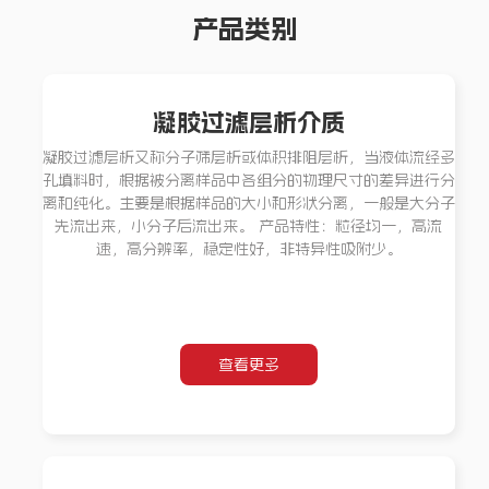
产品类别
凝胶过滤层析介质
凝胶过滤层析又称分子筛层析或体积排阻层析，当液体流经多
孔填料时，根据被分离样品中各组分的物理尺寸的差异进行分
离和纯化。主要是根据样品的大小和形状分离，一般是大分子
先流出来，小分子后流出来。 产品特性：粒径均一，高流
速，高分辨率，稳定性好，非特异性吸附少。
查看更多