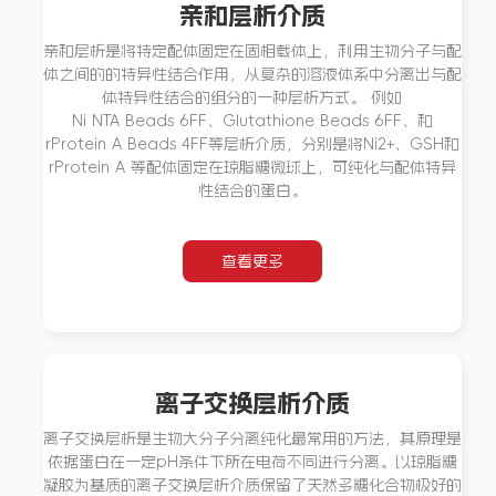
亲和层析介质
亲和层析是将特定配体固定在固相载体上，利用生物分子与配
体之间的的特异性结合作用，从复杂的溶液体系中分离出与配
体特异性结合的组分的一种层析方式。 例如
Ni NTA Beads 6FF、Glutathione Beads 6FF、和
rProtein A Beads 4FF等层析介质，分别是将Ni2+、GSH和
rProtein A 等配体固定在琼脂糖微球上，可纯化与配体特异
性结合的蛋白。
查看更多
离子交换层析介质
离子交换层析是生物大分子分离纯化最常用的方法，其原理是
依据蛋白在一定pH条件下所在电荷不同进行分离。以琼脂糖
凝胶为基质的离子交换层析介质保留了天然多糖化合物极好的