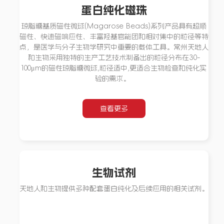
蛋白纯化磁珠
琼脂糖基质磁性微球(Magarose Beads)系列产品具有超顺
磁性、快速磁响应性、丰富羟基官能团和相对集中的粒径等特
点，是医学与分子生物学研究中重要的载体工具。常州天地人
和生物采用独特的生产工艺技术制备出的粒径分布在30-
100μm的磁性琼脂糖微球,粒径适中,更适合生物检查和纯化实
验的需求。
查看更多
生物试剂
天地人和生物提供多种配套蛋白纯化及后续应用的相关试剂。